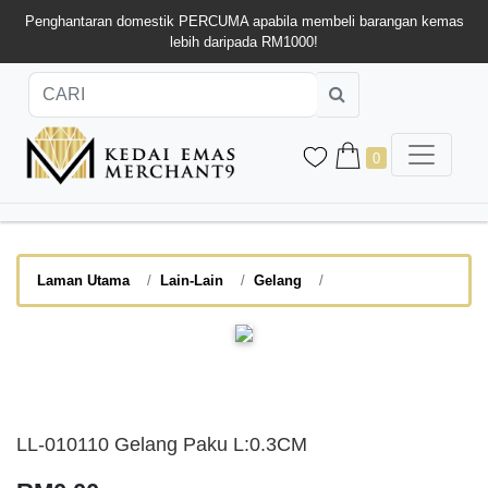
Penghantaran domestik PERCUMA apabila membeli barangan kemas
lebih daripada RM1000!
0
Laman Utama
Lain-Lain
Gelang
LL-010110 Gelang Paku L:0.3CM