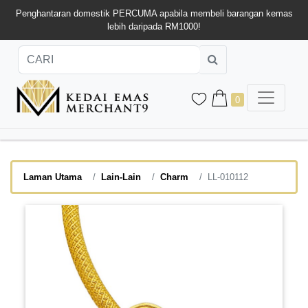
Penghantaran domestik PERCUMA apabila membeli barangan kemas
lebih daripada RM1000!
0
Laman Utama
Lain-Lain
Charm
LL-010112