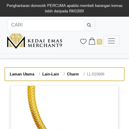
Penghantaran domestik PERCUMA apabila membeli barangan kemas
lebih daripada RM1000!
0
Laman Utama
Lain-Lain
Charm
LL-010689