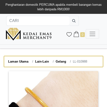
Penghantaran domestik PERCUMA apabila membeli barangan kemas
lebih daripada RM1000!
0
Laman Utama
Lain-Lain
Gelang
LL-010988