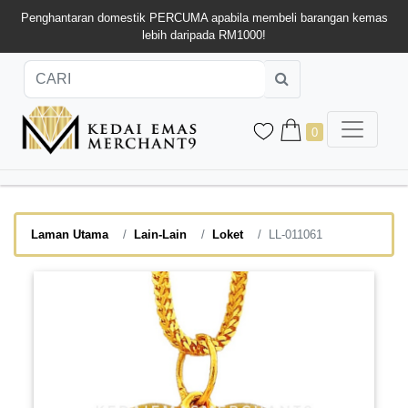
Penghantaran domestik PERCUMA apabila membeli barangan kemas
lebih daripada RM1000!
0
Laman Utama
Lain-Lain
Loket
LL-011061