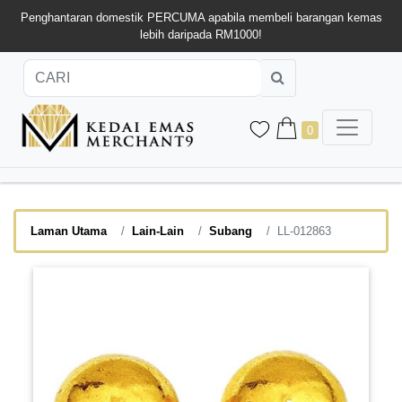
Penghantaran domestik PERCUMA apabila membeli barangan kemas
lebih daripada RM1000!
0
Laman Utama
Lain-Lain
Subang
LL-012863