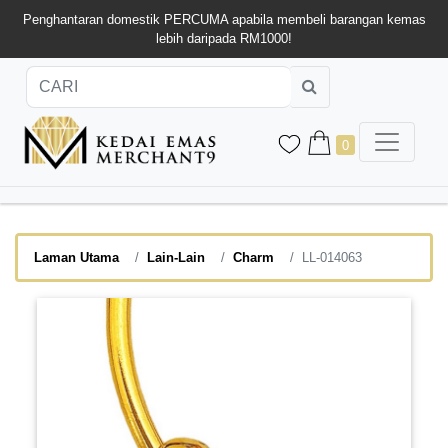
Penghantaran domestik PERCUMA apabila membeli barangan kemas
lebih daripada RM1000!
0
Laman Utama
Lain-Lain
Charm
LL-014063