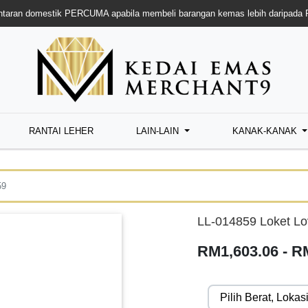
taran domestik PERCUMA apabila membeli barangan kemas lebih daripada
RANTAI LEHER
LAIN-LAIN
KANAK-KANAK
59
LL-014859 Loket Lo
RM1,603.06 - R