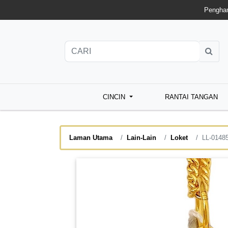
Penghan
CINCIN
RANTAI TANGAN
Laman Utama
Lain-Lain
Loket
LL-0148