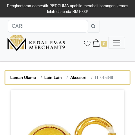
Penghantaran domestik PERCUMA apabila membeli barangan kemas
lebih daripada RM1000!
0
Laman Utama
Lain-Lain
Aksesori
LL-015348