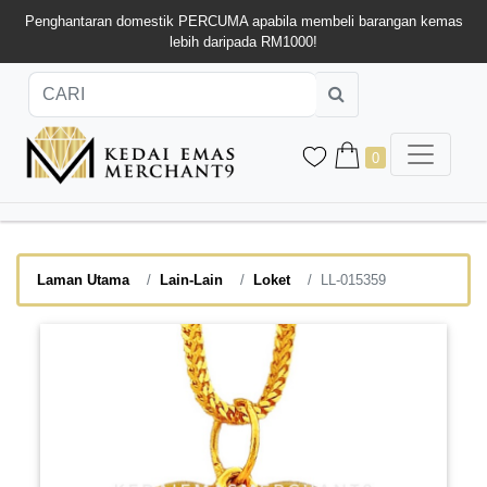
Penghantaran domestik PERCUMA apabila membeli barangan kemas
lebih daripada RM1000!
0
Laman Utama
Lain-Lain
Loket
LL-015359