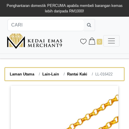
Penghantaran domestik PERCUMA apabila membeli barangan kemas
lebih daripada RM1000!
0
Laman Utama
Lain-Lain
Rantai Kaki
LL-016422