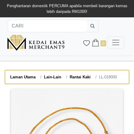
Penghantaran domestik PERCUMA apabila membeli barangan kemas
lebih daripada RM1000!
0
Laman Utama
Lain-Lain
Rantai Kaki
LL-018000