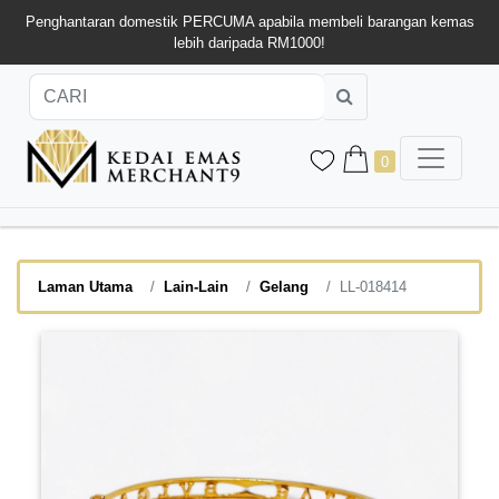
Penghantaran domestik PERCUMA apabila membeli barangan kemas
lebih daripada RM1000!
0
Laman Utama
Lain-Lain
Gelang
LL-018414