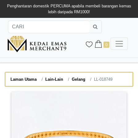
Penghantaran domestik PERCUMA apabila membeli barangan kemas
lebih daripada RM1000!
0
Laman Utama
Lain-Lain
Gelang
LL-018749