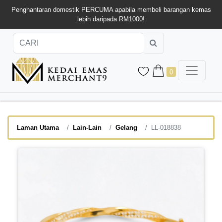
Penghantaran domestik PERCUMA apabila membeli barangan kemas
lebih daripada RM1000!
0
Laman Utama
Lain-Lain
Gelang
LL-018838