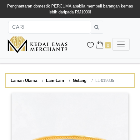
Penghantaran domestik PERCUMA apabila membeli barangan kemas
lebih daripada RM1000!
0
Laman Utama
Lain-Lain
Gelang
LL-019835