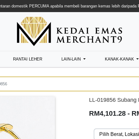
taran domestik PERCUMA apabila membeli barangan kemas lebih daripada
RANTAI LEHER
LAIN-LAIN
KANAK-KANAK
9856
LL-019856 Subang K
RM4,101.28 - R