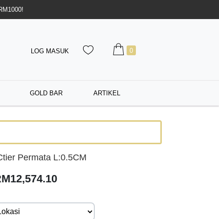
 RM1000!
0
LOG MASUK
GOLD BAR
ARTIKEL
tier Permata L:0.5CM
RM12,574.10