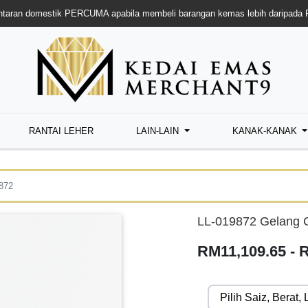
taran domestik PERCUMA apabila membeli barangan kemas lebih daripada
RANTAI LEHER
LAIN-LAIN
KANAK-KANAK
872
LL-019872 Gelang C
RM11,109.65 - 