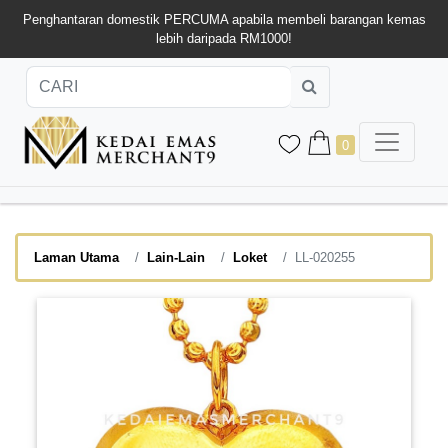
Penghantaran domestik PERCUMA apabila membeli barangan kemas
lebih daripada RM1000!
0
Laman Utama
Lain-Lain
Loket
LL-020255