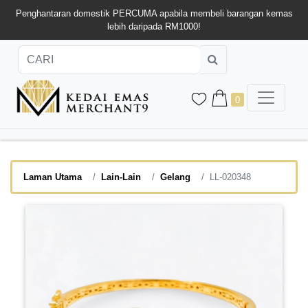
Penghantaran domestik PERCUMA apabila membeli barangan kemas
lebih daripada RM1000!
0
Laman Utama
Lain-Lain
Gelang
LL-020348