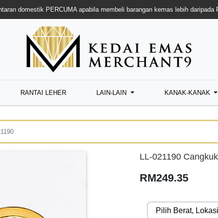
taran domestik PERCUMA apabila membeli barangan kemas lebih daripada
RANTAI LEHER
LAIN-LAIN
KANAK-KANAK
21190
LL-021190 Cangkuk
RM249.35