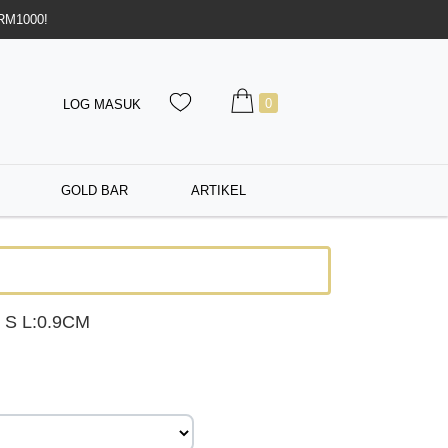
 RM1000!
0
LOG MASUK
GOLD BAR
ARTIKEL
 S L:0.9CM