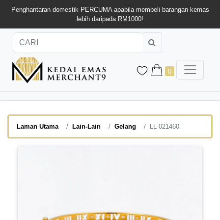
Penghantaran domestik PERCUMA apabila membeli barangan kemas
lebih daripada RM1000!
0
Laman Utama
Lain-Lain
Gelang
LL-021460