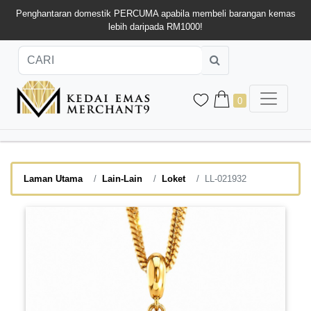
Penghantaran domestik PERCUMA apabila membeli barangan kemas
lebih daripada RM1000!
0
Laman Utama
Lain-Lain
Loket
LL-021932