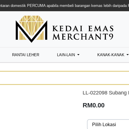
taran domestik PERCUMA apabila membeli barangan kemas lebih daripada
RANTAI LEHER
LAIN-LAIN
KANAK-KANAK
LL-022098 Subang K
RM0.00