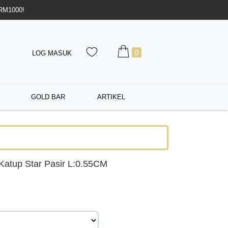
 RM1000!
0
LOG MASUK
GOLD BAR
ARTIKEL
atup Star Pasir L:0.55CM