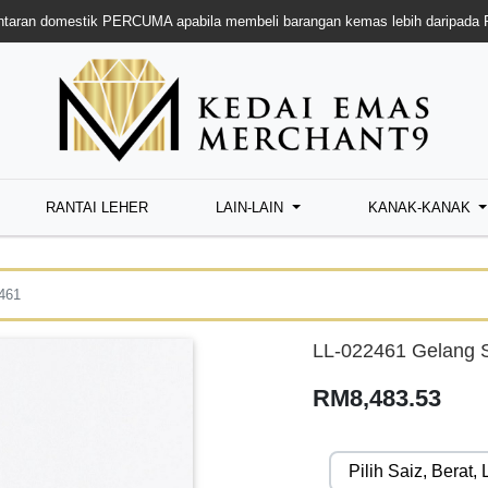
taran domestik PERCUMA apabila membeli barangan kemas lebih daripada
RANTAI LEHER
LAIN-LAIN
KANAK-KANAK
461
LL-022461 Gelang 
RM8,483.53