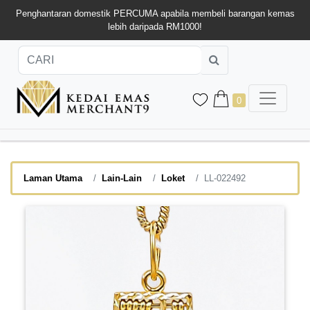
Penghantaran domestik PERCUMA apabila membeli barangan kemas
lebih daripada RM1000!
0
Laman Utama
Lain-Lain
Loket
LL-022492