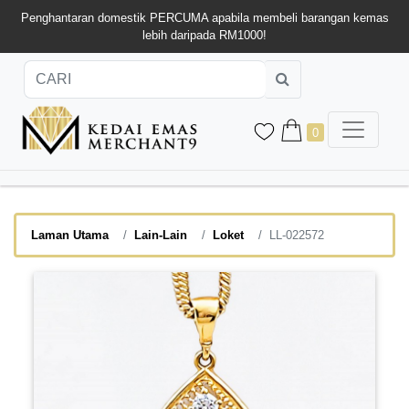
Penghantaran domestik PERCUMA apabila membeli barangan kemas
lebih daripada RM1000!
0
Laman Utama
Lain-Lain
Loket
LL-022572