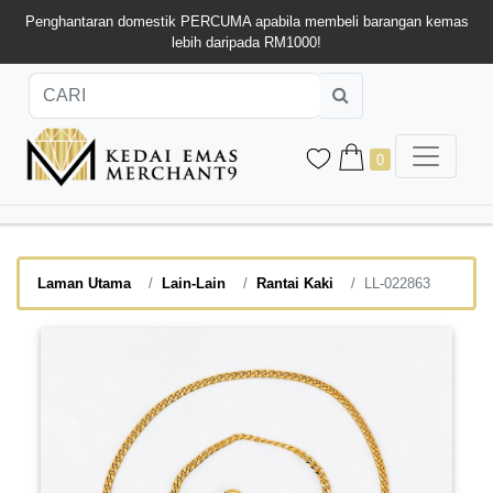
Penghantaran domestik PERCUMA apabila membeli barangan kemas
lebih daripada RM1000!
0
Laman Utama
Lain-Lain
Rantai Kaki
LL-022863