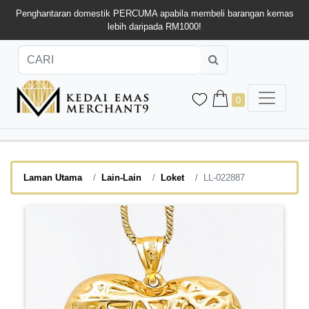
Penghantaran domestik PERCUMA apabila membeli barangan kemas
lebih daripada RM1000!
0
Laman Utama
Lain-Lain
Loket
LL-022887