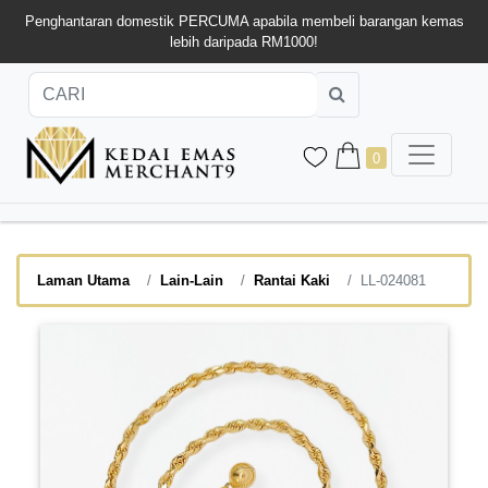
Penghantaran domestik PERCUMA apabila membeli barangan kemas
lebih daripada RM1000!
0
Laman Utama
Lain-Lain
Rantai Kaki
LL-024081