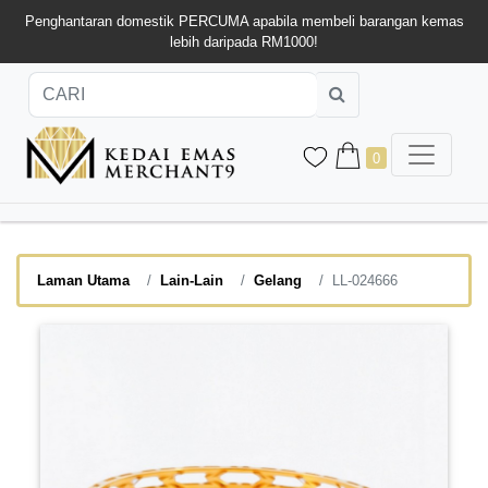
Penghantaran domestik PERCUMA apabila membeli barangan kemas
lebih daripada RM1000!
0
Laman Utama
Lain-Lain
Gelang
LL-024666