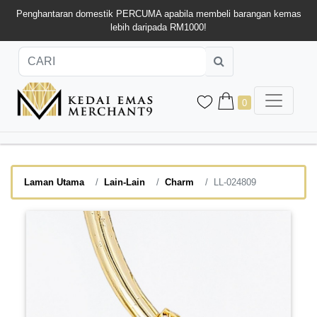
Penghantaran domestik PERCUMA apabila membeli barangan kemas
lebih daripada RM1000!
0
Laman Utama
Lain-Lain
Charm
LL-024809