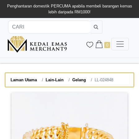
Penghantaran domestik PERCUMA apabila membeli barangan kemas
lebih daripada RM1000!
0
Laman Utama
Lain-Lain
Gelang
LL-024848