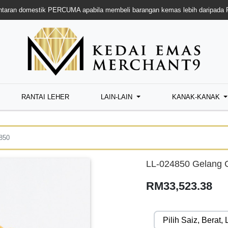
taran domestik PERCUMA apabila membeli barangan kemas lebih daripada
RANTAI LEHER
LAIN-LAIN
KANAK-KANAK
850
LL-024850 Gelang C
RM33,523.38