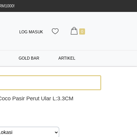
 RM1000!
0
LOG MASUK
GOLD BAR
ARTIKEL
oco Pasir Perut Ular L:3.3CM