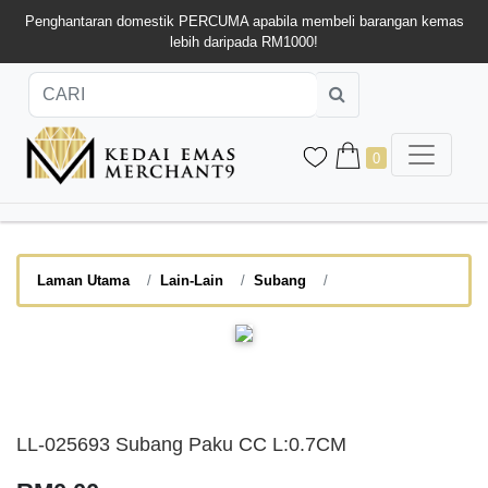
Penghantaran domestik PERCUMA apabila membeli barangan kemas
lebih daripada RM1000!
0
Laman Utama
Lain-Lain
Subang
LL-025693 Subang Paku CC L:0.7CM