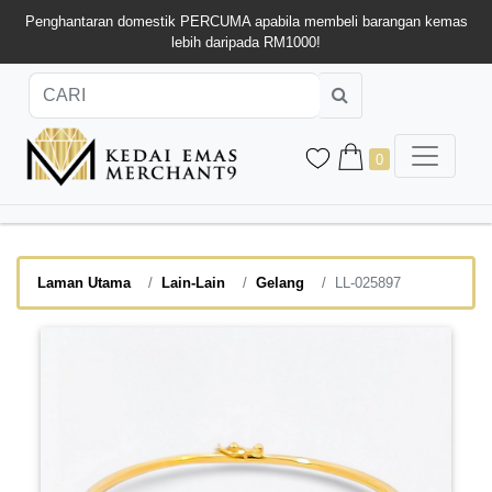
Penghantaran domestik PERCUMA apabila membeli barangan kemas
lebih daripada RM1000!
0
Laman Utama
Lain-Lain
Gelang
LL-025897