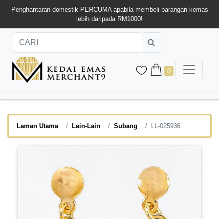
Penghantaran domestik PERCUMA apabila membeli barangan kemas
lebih daripada RM1000!
0
Laman Utama
Lain-Lain
Subang
LL-025936