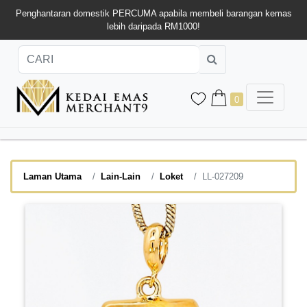
Penghantaran domestik PERCUMA apabila membeli barangan kemas
lebih daripada RM1000!
0
Laman Utama
Lain-Lain
Loket
LL-027209