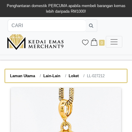
Penghantaran domestik PERCUMA apabila membeli barangan kemas
lebih daripada RM1000!
0
Laman Utama
Lain-Lain
Loket
LL-027212