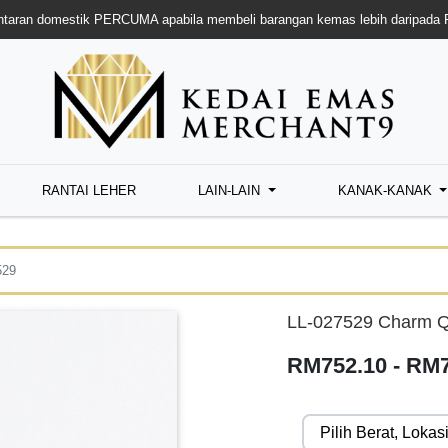
taran domestik PERCUMA apabila membeli barangan kemas lebih daripada
RANTAI LEHER
LAIN-LAIN
KANAK-KANAK
529
LL-027529 Charm Q
RM752.10 - RM7