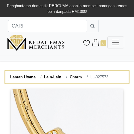
Penghantaran domestik PERCUMA apabila membeli barangan kemas
lebih daripada RM1000!
0
Laman Utama
Lain-Lain
Charm
LL-027573