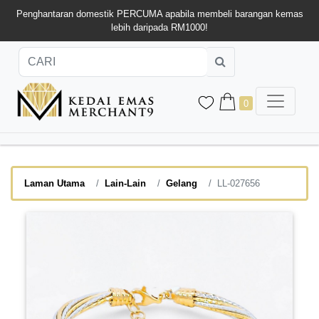
Penghantaran domestik PERCUMA apabila membeli barangan kemas
lebih daripada RM1000!
0
Laman Utama
Lain-Lain
Gelang
LL-027656