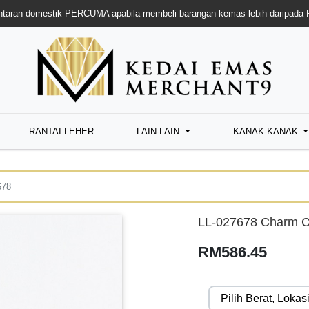
taran domestik PERCUMA apabila membeli barangan kemas lebih daripada
RANTAI LEHER
LAIN-LAIN
KANAK-KANAK
678
LL-027678 Charm Ci
RM586.45