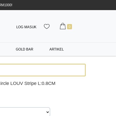
 RM1000!
0
LOG MASUK
GOLD BAR
ARTIKEL
rcle LOUV Stripe L:0.8CM