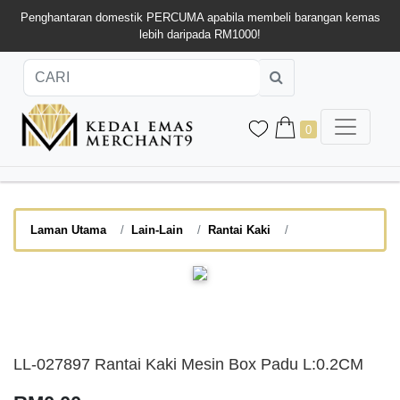
Penghantaran domestik PERCUMA apabila membeli barangan kemas
lebih daripada RM1000!
0
Laman Utama
Lain-Lain
Rantai Kaki
LL-027897 Rantai Kaki Mesin Box Padu L:0.2CM