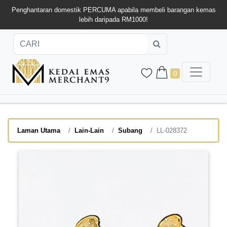
Penghantaran domestik PERCUMA apabila membeli barangan kemas
lebih daripada RM1000!
0
Laman Utama
Lain-Lain
Subang
LL-028372