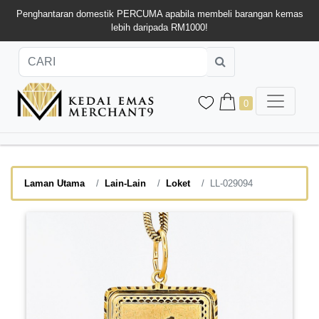
Penghantaran domestik PERCUMA apabila membeli barangan kemas
lebih daripada RM1000!
0
Laman Utama
Lain-Lain
Loket
LL-029094