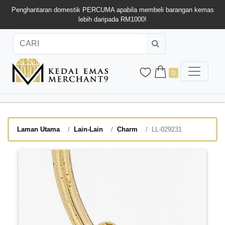
Penghantaran domestik PERCUMA apabila membeli barangan kemas
lebih daripada RM1000!
0
Laman Utama
Lain-Lain
Charm
LL-029231