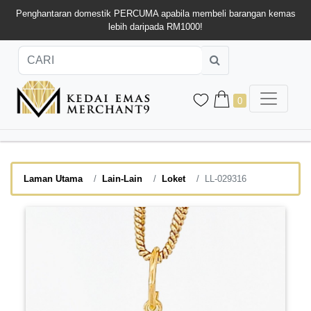
Penghantaran domestik PERCUMA apabila membeli barangan kemas
lebih daripada RM1000!
0
Laman Utama
Lain-Lain
Loket
LL-029316