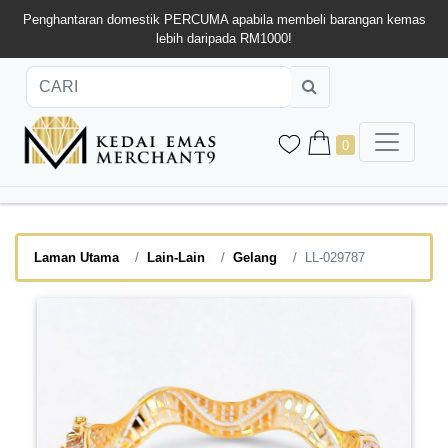
Penghantaran domestik PERCUMA apabila membeli barangan kemas
lebih daripada RM1000!
0
Laman Utama
Lain-Lain
Gelang
LL-029787