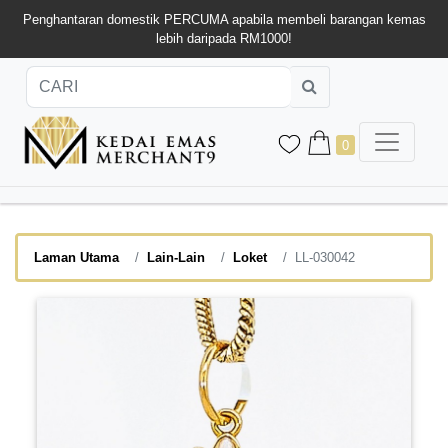
Penghantaran domestik PERCUMA apabila membeli barangan kemas
lebih daripada RM1000!
0
Laman Utama
Lain-Lain
Loket
LL-030042